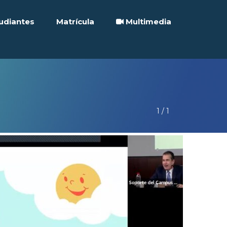
tudiante
Matrícula
 
Multimedia
 
 
1
 / 
1