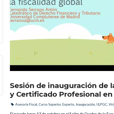
Sesión de inauguración de la
y Certificado Profesional en
Asesoría Fiscal
, 
Curso Superior
, 
Experto
, 
Inauguración
, 
ULPGC
, 
Víc
 El pasado lunes 13 de octubre en el Salón de Grados de la Facu