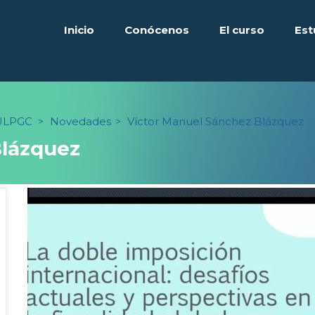
Inicio
Conóceno
El curso
Es
 
 
 
a ULPGC
Novedade
Víctor Manuel Sánchez Blázquez
 > 
 > 
Blázquez