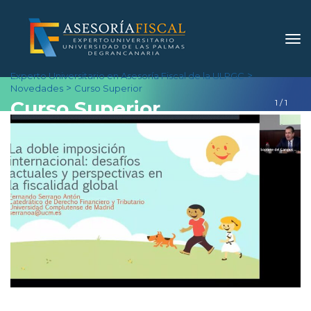
 > 
Experto Universitario en Asesoría Fiscal de la ULPGC
 > 
Novedade
Curso Superior
Curso Superior
1
 / 
1