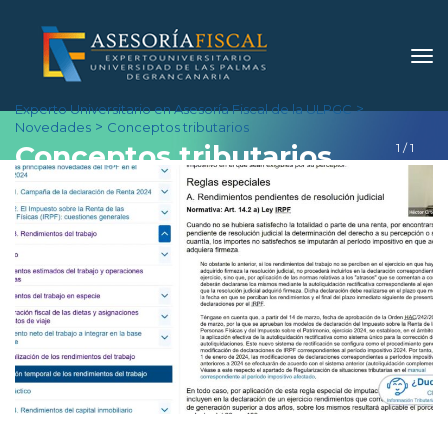
 > 
Experto Universitario en Asesoría Fiscal de la ULPGC
 > 
Novedade
Conceptos tributario
Conceptos tributario
1
 / 
1